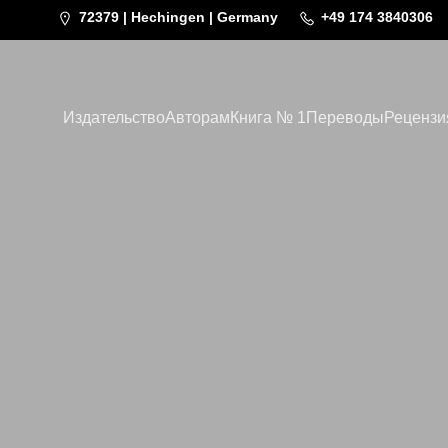
72379 | Hechingen | Germany
+49 174 3840306
Издательство
Авторам
Книга № 1
Переводы
Рецензи