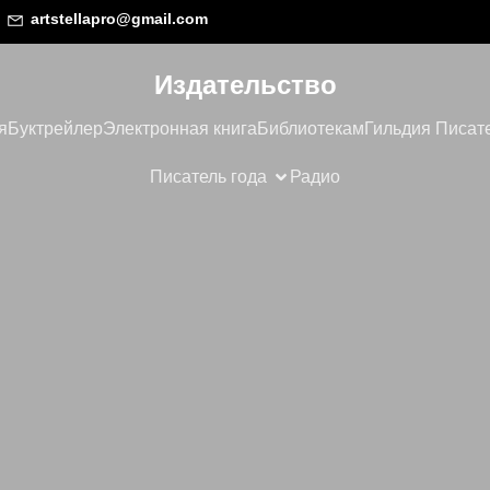
artstellapro@gmail.com
Издательство
я
Буктрейлер
Электронная книга
Библиотекам
Гильдия Писат
Писатель года
Радио