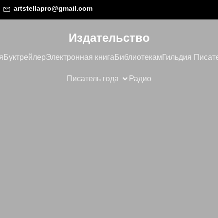
artstellapro@gmail.com
Издательство
я
Буктрейлер
Электронная книга
Библиотекам
Гильдия Писат
Писатель года
Радио