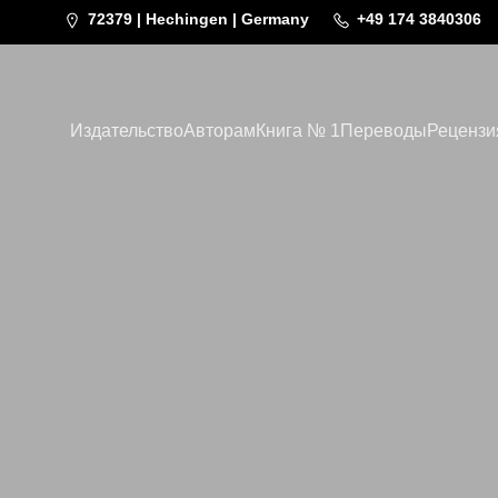
72379 | Hechingen | Germany
+49 174 3840306
Издательство
Авторам
Книга № 1
Переводы
Рецензи