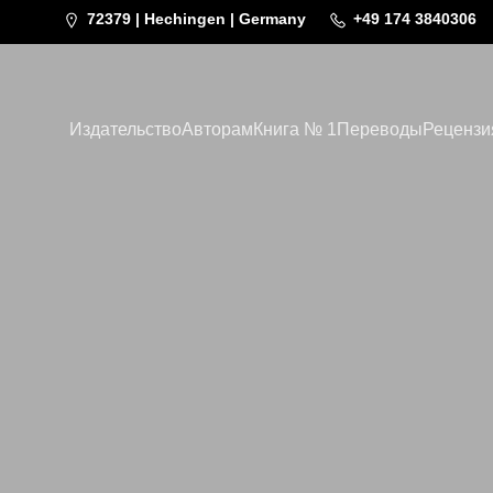
72379 | Hechingen | Germany
+49 174 3840306
Издательство
Авторам
Книга № 1
Переводы
Рецензи