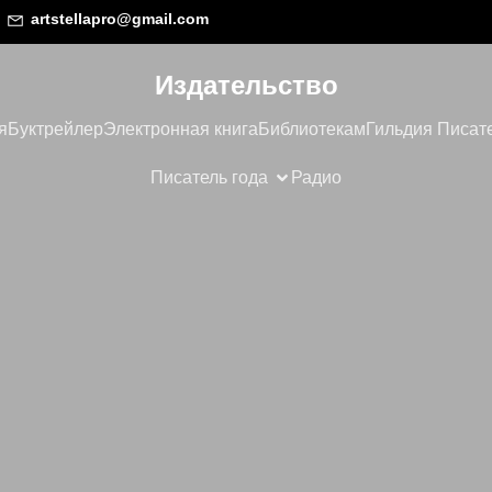
artstellapro@gmail.com
Издательство
я
Буктрейлер
Электронная книга
Библиотекам
Гильдия Писат
Писатель года
Радио